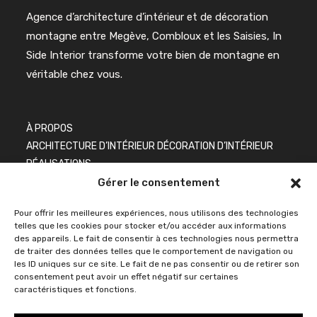
Agence d’architecture d’intérieur et de décoration
montagne entre Megève, Combloux et les Saisies, In
Side Interior transforme votre bien de montagne en
véritable chez vous.
À PROPOS
ARCHITECTURE D’INTÉRIEUR
DÉCORATION D’INTÉRIEUR
RÉALISATIONS
Gérer le consentement
Pour offrir les meilleures expériences, nous utilisons des technologies
BLOG
telles que les cookies pour stocker et/ou accéder aux informations
PRESSE
des appareils. Le fait de consentir à ces technologies nous permettra
de traiter des données telles que le comportement de navigation ou
CONTACT
les ID uniques sur ce site. Le fait de ne pas consentir ou de retirer son
consentement peut avoir un effet négatif sur certaines
caractéristiques et fonctions.
INSTAGRAM