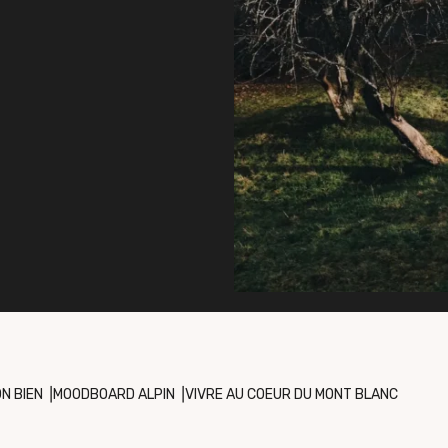
N BIEN
⎥
MOODBOARD ALPIN
⎥
VIVRE AU COEUR DU MONT BLANC