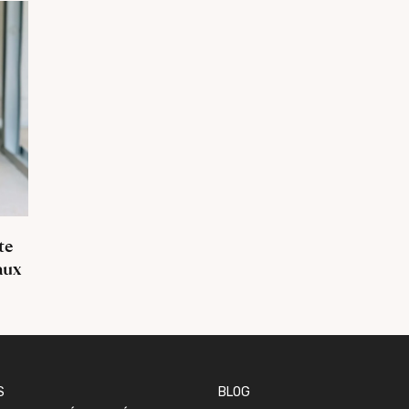
te
aux
S
BLOG