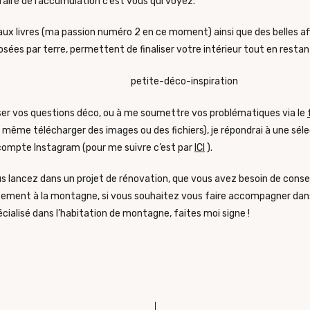
raire de l’accumulation c’est vous qui voyez.
aux livres (ma passion numéro 2 en ce moment) ainsi que des belles a
sées par terre, permettent de finaliser votre intérieur tout en restan
ser vos questions déco, ou à me soumettre vos problématiques via le
même télécharger des images ou des fichiers), je répondrai à une sélec
ompte Instagram (pour me suivre c’est par
ICI
).
s lancez dans un projet de rénovation, que vous avez besoin de conse
tement à la montagne, si vous souhaitez vous faire accompagner dans
écialisé dans l’habitation de montagne, faites moi signe !