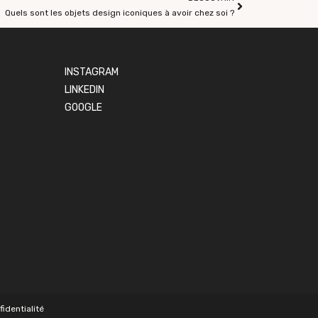
Quels sont les objets design iconiques à avoir chez soi ?
INSTAGRAM
LINKEDIN
GOOGLE
fidentialité