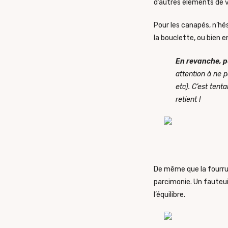
d’autres éléments de v
Pour les canapés, n’hé
la bouclette, ou bien e
En revanche, pe
attention à ne 
etc). C’est tent
retient !
De même que la fourrur
parcimonie. Un fauteui
l’équilibre.