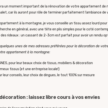
sera un moment important de la rénovation de votre appartement de 
let, car ils auront pour rôle de terminer parfaitement l’ambiance de v
ppartement à la montagne, je vous conseille un tissu assez lourd pour
cherche en général, avec une tête en plis simples pour le coté contemp
r des rideaux : un cassant de 2-3cm est parfait pour avoir un rendu op
quelques unes de mes adresses préférées pour la décoration de votre 
 votre appartement
à
la montagne:
GNES
, pour leur beaux choix de tissus, mobiliers & décoration
ameux tissus (et une entreprise locale!)
r leur conseils, leur choix de dingues, le tout 100% sur mesure
 décoration : laissez libre cours à vos envies