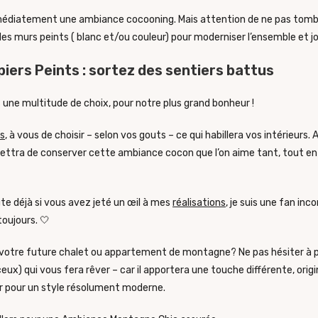
médiatement une ambiance cocooning. Mais attention de ne pas tomber 
es murs peints ( blanc et/ou couleur) pour moderniser l’ensemble et jo
iers Peints : sortez des sentiers battus
 une multitude de choix, pour notre plus grand bonheur !
ts
, à vous de choisir – selon vos gouts – ce qui habillera vos intérieurs.
mettra de conserver cette ambiance cocon que l’on aime tant, tout e
te déjà si vous avez jeté un œil à mes
réalisations
, je suis une fan inc
toujours. 🤍
 votre future chalet ou appartement de montagne? Ne pas hésiter à 
ceux) qui vous fera rêver – car il apportera une touche différente, ori
ur pour un style résolument moderne.