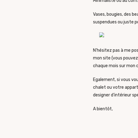
Minimaliste ou au cont
Vases, bougies, des be
suspendues ou juste po
N’hésitez pas à me po
mon site (vous pouvez 
chaque mois sur mon c
Egalement, si vous vou
chalet ou votre appar
designer d’intérieur sp
A bientôt,