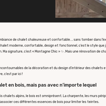
iance de chalet chaleureuse et confortable…. sans tomber dans l’ex
halet moderne, confortable, design et fonctionnel, c’est le style que j
on. Ma signature, c’est « Montagne Chic » ✨. Mais une rénovation de ch
ncontournables de la décoration et du design d’intérieur des chalets
 c’est par ici !
et en bois, mais pas avec n’importe lequel
lis chalets alpins, le bois est omniprésent. La charpente, les murs péri
d’associer ces différentes essences de bois pour limiter les teintes.